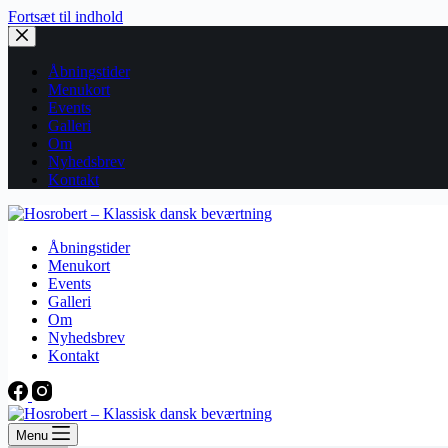
Fortsæt til indhold
Åbningstider
Menukort
Events
Galleri
Om
Nyhedsbrev
Kontakt
Åbningstider
Menukort
Events
Galleri
Om
Nyhedsbrev
Kontakt
Menu